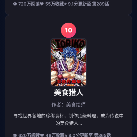
👁 720万阅读
❤️ 55万收藏
⭐ 9.1分
更新至 第289话
10
美食猎人
作者：美食绘师
寻找世界各地的珍稀食材，制作顶级料理，成为传说中
的美食猎人...
👁 620万阅读
❤️ 48万收藏
⭐ 9.0分
更新至 第365话