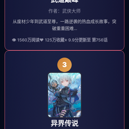
作者：武侠大师
从废材少年到武道至尊，一路逆袭的热血成长故事，突
破重重困难...
👁 1560万阅读
❤️ 125万收藏
⭐ 9.9分
更新至 第756话
3
异界传说