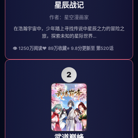
星辰战记
作者：星空漫画家
在浩瀚宇宙中，少年踏上寻找传说中星辰之力的冒险之
旅，探索未知的星际世界...
👁 1250万阅读
❤️ 89万收藏
⭐ 9.8分
更新至 第520话
2
武道巅峰