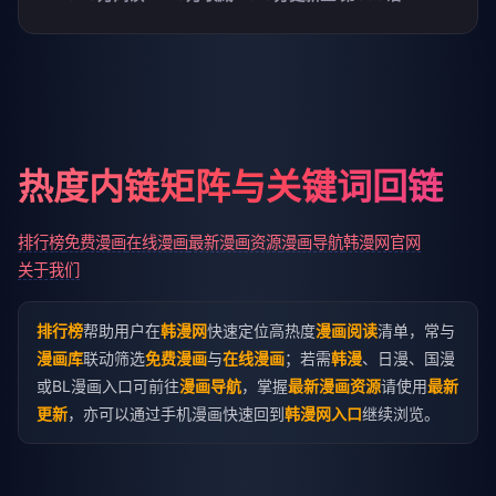
热度内链矩阵与关键词回链
排行榜
免费漫画
在线漫画
最新漫画资源
漫画导航
韩漫网官网
关于我们
排行榜
帮助用户在
韩漫网
快速定位高热度
漫画阅读
清单，常与
漫画库
联动筛选
免费漫画
与
在线漫画
；若需
韩漫
、日漫、国漫
或BL漫画入口可前往
漫画导航
，掌握
最新漫画资源
请使用
最新
更新
，亦可以通过手机漫画快速回到
韩漫网入口
继续浏览。