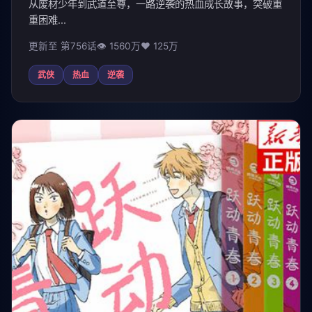
从废材少年到武道至尊，一路逆袭的热血成长故事，突破重
重困难...
更新至 第756话
👁 1560万
❤️ 125万
武侠
热血
逆袭