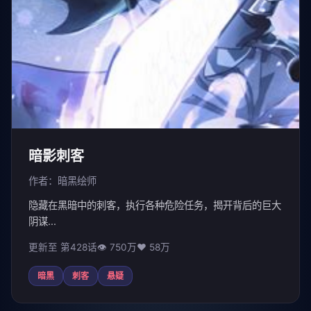
暗影刺客
作者：暗黑绘师
隐藏在黑暗中的刺客，执行各种危险任务，揭开背后的巨大
阴谋...
更新至 第428话
👁 750万
❤️ 58万
暗黑
刺客
悬疑