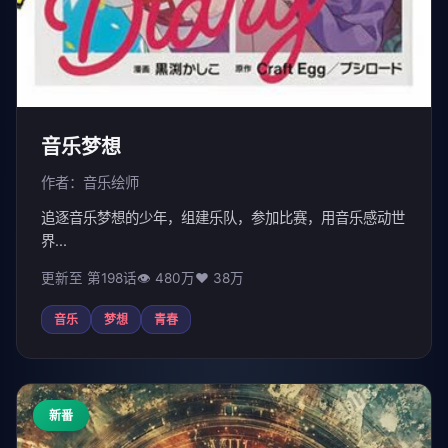
音乐梦想
作者：音乐绘师
追逐音乐梦想的少年，组建乐队，参加比赛，用音乐感动世
界...
更新至 第198话
👁 480万
❤️ 38万
音乐
梦想
青春
新番