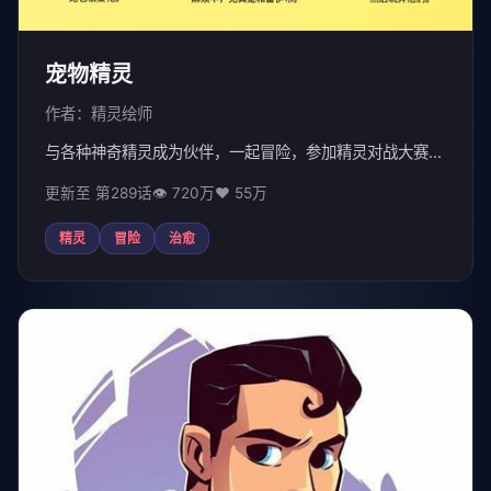
宠物精灵
作者：精灵绘师
与各种神奇精灵成为伙伴，一起冒险，参加精灵对战大赛...
更新至 第289话
👁 720万
❤️ 55万
精灵
冒险
治愈