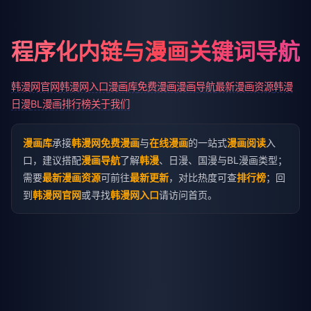
程序化内链与漫画关键词导航
韩漫网官网
韩漫网入口
漫画库
免费漫画
漫画导航
最新漫画资源
韩漫
日漫
BL漫画
排行榜
关于我们
漫画库
承接
韩漫网免费漫画
与
在线漫画
的一站式
漫画阅读
入
口，建议搭配
漫画导航
了解
韩漫
、日漫、国漫与BL漫画类型；
需要
最新漫画资源
可前往
最新更新
，对比热度可查
排行榜
；回
到
韩漫网官网
或寻找
韩漫网入口
请访问首页。