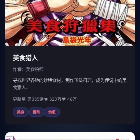
美食猎人
作者：美食绘师
寻找世界各地的珍稀食材，制作顶级料理，成为传说中的美
食猎人...
更新至 第365话
👁 620万
❤️ 48万
美食
冒险
治愈